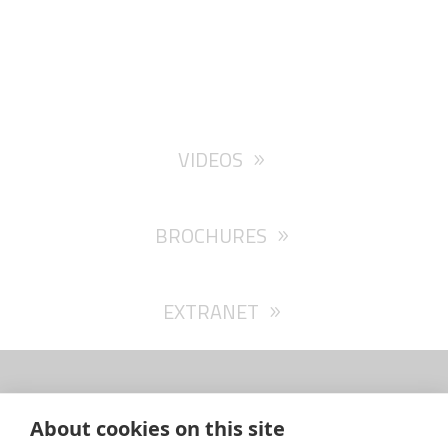
VIDEOS
BROCHURES
EXTRANET
About cookies on this site
SARGO Oy Ab – Isokarintie 4 – FI-67900 Kokkola,