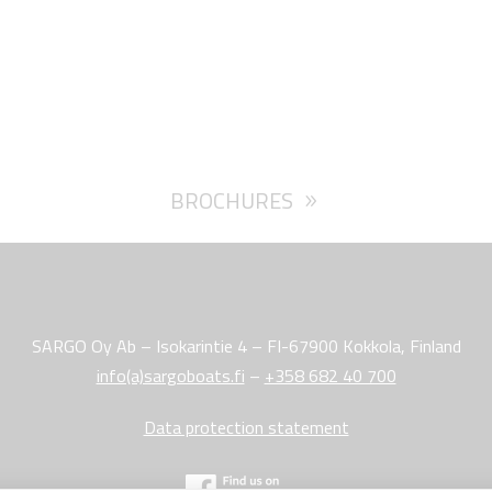
BROCHURES
SARGO Oy Ab – Isokarintie 4 – FI-67900 Kokkola, Finland
info(a)sargoboats.fi
–
+358 682 40 700
Data protection statement