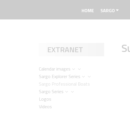
HOME
SARGO
S
EXTRANET
Calendar images
3
Sargo Explorer Series
3
Sargo Professional Boats
Sargo Series
3
Logos
Videos