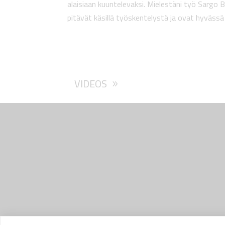
alaisiaan kuuntelevaksi. Mielestäni työ Sargo Boa
pitävät käsillä työskentelystä ja ovat hyväss
VIDEOS