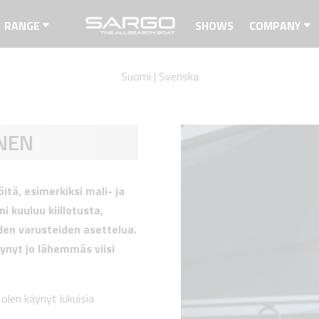
RANGE
SHOWS
COMPANY
Suomi
|
Svenska
NEN
itä, esimerkiksi mali- ja
i kuuluu kiillotusta,
den varusteiden asettelua.
ynyt jo lähemmäs viisi
 olen käynyt lukuisia