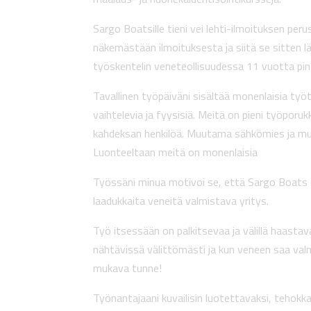
Sargo Boatsille tieni vei lehti-ilmoituksen peru
näkemästään ilmoituksesta ja siitä se sitten l
työskentelin veneteollisuudessa 11 vuotta pint
Tavallinen työpäiväni sisältää monenlaisia työ
vaihtelevia ja fyysisiä. Meitä on pieni työporukka
kahdeksan henkilöä. Muutama sähkömies ja muu
Luonteeltaan meitä on monenlaisia
Työssäni minua motivoi se, että Sargo Boats 
laadukkaita veneitä valmistava yritys.
Työ itsessään on palkitsevaa ja välillä haasta
nähtävissä välittömästi ja kun veneen saa valm
mukava tunne!
Työnantajaani kuvailisin luotettavaksi, tehokka