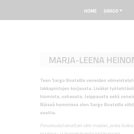
HOME
SARGO
MARJA-LEENA HEINO
Teen Sargo Boatsilla veneiden viimeistelytö
lakkapintojen korjausta. Lisäksi työtehtäviin
hiomista, vahausta, teippausta sekä venei
Näissä hommissa olen Sargo Boatsilla viiht
vuotta.
Peruskoulutukseltani olen maalari, jonka lisäksi
maalaus- ja huonekaluentisöintikursseja.