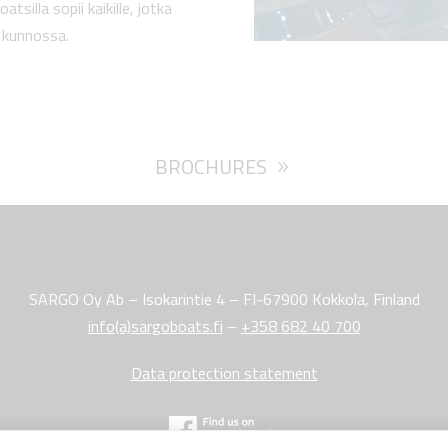
tsilla sopii kaikille, jotka
ä kunnossa.
BROCHURES
SARGO Oy Ab – Isokarintie 4 – FI-67900 Kokkola, Finland
info(a)sargoboats.fi
–
+358 682 40 700
Data protection statement