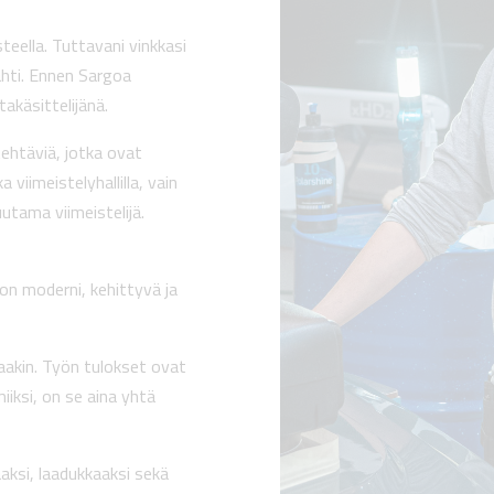
steella. Tuttavani vinkkasi
ähti. Ennen Sargoa
akäsittelijänä.
tehtäviä, jotka ovat
 viimeistelyhallilla, vain
tama viimeistelijä.
on moderni, kehittyvä ja
vaakin. Työn tulokset ovat
iiksi, on se aina yhtä
aksi, laadukkaaksi sekä